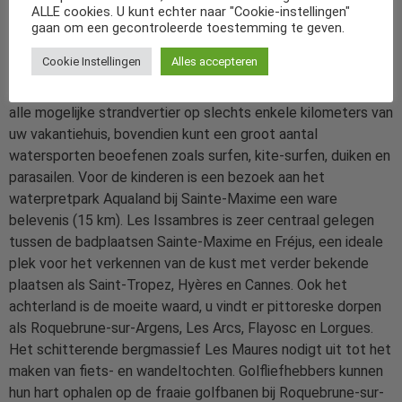
huid. Enkele kleine strandjes en mooie kreekjes liggen op
ALLE cookies. U kunt echter naar "Cookie-instellingen"
loopafstand van het huis (900 m). Een groter zandstand, het
gaan om een gecontroleerde toestemming te geven.
Plage de Gaillarde, bevindt zich op 2 km van uw vakantiehuis.
Cookie Instellingen
Alles accepteren
Zowel in Les Issambres als in de gezellige badplaats Saint-
Aygulf (3 km) zijn vele restaurants en terrasjes. U vindt dus
alle mogelijke strandvertier op slechts enkele kilometers van
uw vakantiehuis, bovendien kunt een groot aantal
watersporten beoefenen zoals surfen, kite-surfen, duiken en
parasailen. Voor de kinderen is een bezoek aan het
waterpretpark Aqualand bij Sainte-Maxime een ware
belevenis (15 km). Les Issambres is zeer centraal gelegen
tussen de badplaatsen Sainte-Maxime en Fréjus, een ideale
plek voor het verkennen van de kust met verder bekende
plaatsen als Saint-Tropez, Hyères en Cannes. Ook het
achterland is de moeite waard, u vindt er pittoreske dorpen
als Roquebrune-sur-Argens, Les Arcs, Flayosc en Lorgues.
Het schitterende bergmassief Les Maures nodigt uit tot het
maken van fiets- en wandeltochten. Golfliefhebbers kunnen
hun hart ophalen op de fraaie golfbanen bij Roquebrune-sur-