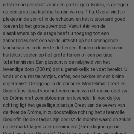
uitstekend geschikt voor een groter gezelschap, is gelegen
op een groot parkachtig terrein van ca. 1 ha. Overal vindt u
plekjes in de zon of in de schaduw en het is uiteraard goed
toeven bij het grote zwembad. Vanuit één van de
slaapkamers op de etage heeft u toegang tot een
zonneterras met een weids uitzicht op het omringende
landschap en in de verte de bergen. Kinderen kunnen naar
hartelust spelen op het grote terrein of een partijtje
tafeltennissen. Een pluspunt is de nabijheid van het
levendige dorp (200 m) dat u gemakkelijk te voet bereikt. U
vindt er o.a. restaurantjes, cafés, een bakker en een kleine
supermarkt. De ligging, in de driehoek Montélimar, Crest en
Dieulefit is ideaal voor het verkennen van dit mooie deel van
de Drôme met zonnebloemen en lavendel. In noordelijke
richting ligt het gezellige plaatsje Crest aan de oevers van
de rivier de Drôme, in zuidoostelijke richting het sfeervolle
Dieulefit. Beide stadjes zijn beslist de moeite waard en zeker
op de marktdagen zeer geanimeerd (zaterdagmorgen in
Crest, vrijdag in Dieulefit). Montélimar is wijd en zijd bekend