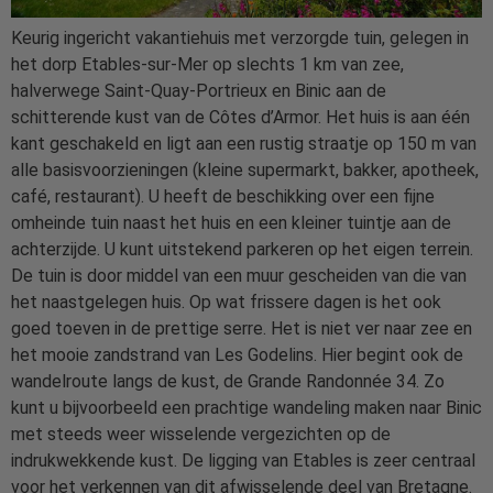
Keurig ingericht vakantiehuis met verzorgde tuin, gelegen in
het dorp Etables-sur-Mer op slechts 1 km van zee,
halverwege Saint-Quay-Portrieux en Binic aan de
schitterende kust van de Côtes d’Armor. Het huis is aan één
kant geschakeld en ligt aan een rustig straatje op 150 m van
alle basisvoorzieningen (kleine supermarkt, bakker, apotheek,
café, restaurant). U heeft de beschikking over een fijne
omheinde tuin naast het huis en een kleiner tuintje aan de
achterzijde. U kunt uitstekend parkeren op het eigen terrein.
De tuin is door middel van een muur gescheiden van die van
het naastgelegen huis. Op wat frissere dagen is het ook
goed toeven in de prettige serre. Het is niet ver naar zee en
het mooie zandstrand van Les Godelins. Hier begint ook de
wandelroute langs de kust, de Grande Randonnée 34. Zo
kunt u bijvoorbeeld een prachtige wandeling maken naar Binic
met steeds weer wisselende vergezichten op de
indrukwekkende kust. De ligging van Etables is zeer centraal
voor het verkennen van dit afwisselende deel van Bretagne.