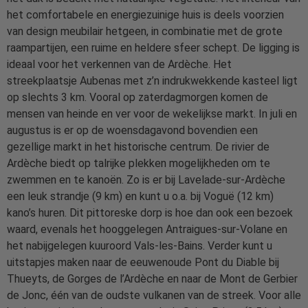
het comfortabele en energiezuinige huis is deels voorzien
van design meubilair hetgeen, in combinatie met de grote
raampartijen, een ruime en heldere sfeer schept. De ligging is
ideaal voor het verkennen van de Ardèche. Het
streekplaatsje Aubenas met z’n indrukwekkende kasteel ligt
op slechts 3 km. Vooral op zaterdagmorgen komen de
mensen van heinde en ver voor de wekelijkse markt. In juli en
augustus is er op de woensdagavond bovendien een
gezellige markt in het historische centrum. De rivier de
Ardèche biedt op talrijke plekken mogelijkheden om te
zwemmen en te kanoën. Zo is er bij Lavelade-sur-Ardèche
een leuk strandje (9 km) en kunt u o.a. bij Voguë (12 km)
kano’s huren. Dit pittoreske dorp is hoe dan ook een bezoek
waard, evenals het hooggelegen Antraigues-sur-Volane en
het nabijgelegen kuuroord Vals-les-Bains. Verder kunt u
uitstapjes maken naar de eeuwenoude Pont du Diable bij
Thueyts, de Gorges de l’Ardèche en naar de Mont de Gerbier
de Jonc, één van de oudste vulkanen van de streek. Voor alle