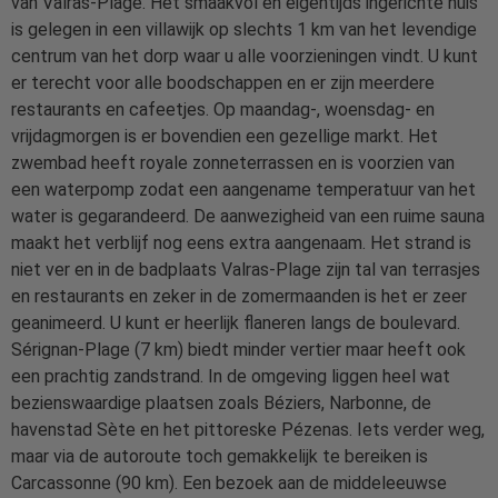
van Valras-Plage. Het smaakvol en eigentijds ingerichte huis
is gelegen in een villawijk op slechts 1 km van het levendige
centrum van het dorp waar u alle voorzieningen vindt. U kunt
er terecht voor alle boodschappen en er zijn meerdere
restaurants en cafeetjes. Op maandag-, woensdag- en
vrijdagmorgen is er bovendien een gezellige markt. Het
zwembad heeft royale zonneterrassen en is voorzien van
een waterpomp zodat een aangename temperatuur van het
water is gegarandeerd. De aanwezigheid van een ruime sauna
maakt het verblijf nog eens extra aangenaam. Het strand is
niet ver en in de badplaats Valras-Plage zijn tal van terrasjes
en restaurants en zeker in de zomermaanden is het er zeer
geanimeerd. U kunt er heerlijk flaneren langs de boulevard.
Sérignan-Plage (7 km) biedt minder vertier maar heeft ook
een prachtig zandstrand. In de omgeving liggen heel wat
bezienswaardige plaatsen zoals Béziers, Narbonne, de
havenstad Sète en het pittoreske Pézenas. Iets verder weg,
maar via de autoroute toch gemakkelijk te bereiken is
Carcassonne (90 km). Een bezoek aan de middeleeuwse