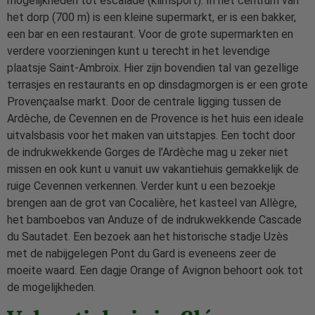
mogelijkheden tot escalade (klimsport). In het centrum van
het dorp (700 m) is een kleine supermarkt, er is een bakker,
een bar en een restaurant. Voor de grote supermarkten en
verdere voorzieningen kunt u terecht in het levendige
plaatsje Saint-Ambroix. Hier zijn bovendien tal van gezellige
terrasjes en restaurants en op dinsdagmorgen is er een grote
Provençaalse markt. Door de centrale ligging tussen de
Ardèche, de Cevennen en de Provence is het huis een ideale
uitvalsbasis voor het maken van uitstapjes. Een tocht door
de indrukwekkende Gorges de l’Ardèche mag u zeker niet
missen en ook kunt u vanuit uw vakantiehuis gemakkelijk de
ruige Cevennen verkennen. Verder kunt u een bezoekje
brengen aan de grot van Cocalière, het kasteel van Allègre,
het bamboebos van Anduze of de indrukwekkende Cascade
du Sautadet. Een bezoek aan het historische stadje Uzès
met de nabijgelegen Pont du Gard is eveneens zeer de
moeite waard. Een dagje Orange of Avignon behoort ook tot
de mogelijkheden.