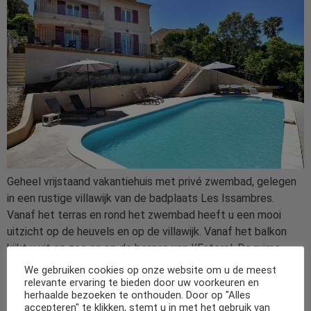
Geheel vrijstaand vakantiehuis met privé zwembad, gelegen
in een rustige villawijk van de badplaats Les Issambres.
Vanaf het terras en rond het zwembad heeft u een mooi
uitzicht op de heuvels en op de villawijk. Vanaf het balkon
kijkt u uit op zee en op de bergen van L’Esterel. De ruime,
goed ingerichte villa is verdeeld over drie etages en ideaal
We gebruiken cookies op onze website om u de meest
voor een groter gezelschap. Het royale zwembad wordt
relevante ervaring te bieden door uw voorkeuren en
herhaalde bezoeken te onthouden. Door op "Alles
gefilterd d.m.v. elektrolyse van zout, een weldaad voor de
accepteren" te klikken, stemt u in met het gebruik van