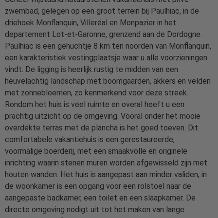
zwembad, gelegen op een groot terrein bij Paulhiac, in de
driehoek Monflanquin, Villeréal en Monpazier in het
departement Lot-et-Garonne, grenzend aan de Dordogne.
Paulhiac is een gehuchtje 8 km ten noorden van Monflanquin,
een karakteristiek vestingplaatsje waar u alle voorzieningen
vindt. De ligging is heerlijk rustig te midden van een
heuvelachtig landschap met boomgaarden, akkers en velden
met zonnebloemen, zo kenmerkend voor deze streek.
Rondom het huis is veel ruimte en overal heeft u een
prachtig uitzicht op de omgeving. Vooral onder het mooie
overdekte terras met de plancha is het goed toeven. Dit
comfortabele vakantiehuis is een gerestaureerde,
voormalige boerderij, met een smaakvolle en originele
inrichting waarin stenen muren worden afgewisseld zijn met
houten wanden. Het huis is aangepast aan minder validen, in
de woonkamer is een opgang voor een rolstoel naar de
aangepaste badkamer, een toilet en een slaapkamer. De
directe omgeving nodigt uit tot het maken van lange