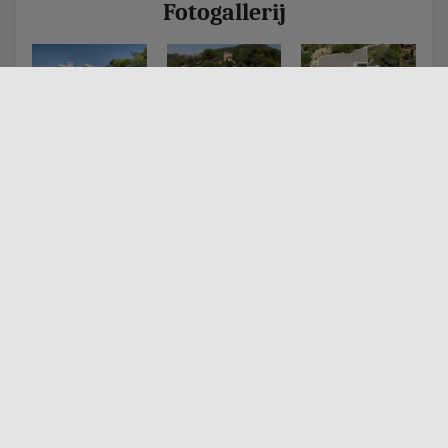
Fotogallerij
Ligging
+
−
×
B-118 Villa Amapola