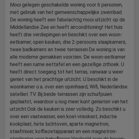
Mooi gelegen geschakelde woning voor 6 personen,
met gebruik van het gemeenschappelijke zwembad.
De woning heeft een fabelachtig mooi uitzicht op de
Middellandse Zee en heeft airconditioning! Het huis
heeft drie verdiepingen en beschikt over een woon-
eetkamer, open keuken, drie 2-persoons slaapkamers,
twee badkamers en twee terrassen.De woning is van
alle moderne gemakken voorzien. De woon-eetkamer
heeft een ruime eettafel en een gezellige zithoek. U
heeft direct toegang tot het terras, vanwaar u weer
geniet van het prachtige uitzicht. U beschikt in de
woonkamer o.a. over een openhaard, Wifi, Nederlandse
satelliet TV. Bij beide terrassen zijn schuifpuien
geplaatst, waardoor u nog meer kunt genieten van het
uitzicht.Ook de keuken is zeer volledig. Zo beschikt u
over een vaatwasser, een koel-vrieskast, inductie
kookplaat, hete luchtoven, aparte magnetron,
staafmixer, koffiezetapparaat en een magnetron-
sterilisator voor babyflesjes.Verdeeld over de boven-