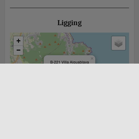
Ligging
+
−
×
B-221 Villa Aiguablava
Leaflet
| ©
OpenStreetMap
contributors