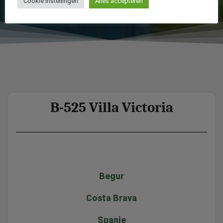
Cookie Instellingen
Alles accepteren
B-525 Villa Victoria
Begur
Costa Brava
Spanje