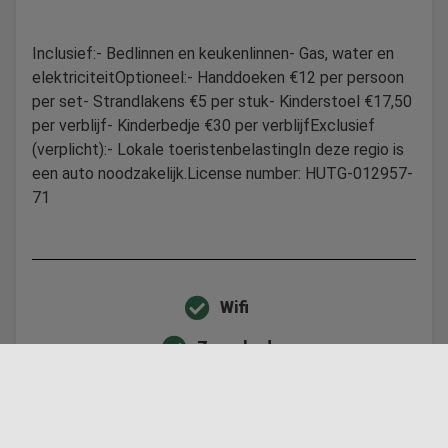
Inclusief:- Bedlinnen en keukenlinnen- Gas, water en
elektriciteitOptioneel:- Handdoeken €12 per persoon
per set- Strandlakens €5 per stuk- Kinderstoel €17,50
per verblijf- Kinderbedje €30 per verblijfExclusief
(verplicht):- Lokale toeristenbelastingIn deze regio is
een auto noodzakelijk.License number: HUTG-012957-
71
Wifi
Zwembad
Fotogallerij