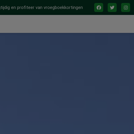
tijdig en profiteer van vroegboekkortingen