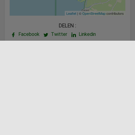
Leaflet
| ©
OpenStreetMap
contributors
DELEN :
Facebook
Twitter
Linkedin
Aangeboden door
Vanaf €415,20
BOEK DEZE VAKANTIEWONING