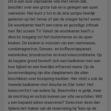
Dit is een luxe vrijstaande villa met rieten dak,
beschikt over een grote tuin en is gelegen aan open
vaarwater. Hier kunt u tot in de late uurtjes heerlijk
genieten op het terras of aan de steiger bij het water.
De woonkamer heeft een ruime en gezellige zithoek
met flat screen TV. Vanuit de woonkamer heeft u
directe toegang tot het buitenterras en de open
keuken. De keuken is voorzien van een vaatwasser,
combimagnetron, Senseo- en koffiezetapparaat,
waterkoker, broodrooster en koel/vriescombinatie. Op
de begane grond bevindt zich een badkamer met een
luxe ligbad en een heerlijke infrarood sauna. Op de
bovenverdieping zijn drie slaapkamers die allen
beschikken over boxspring-bedden. Hier vindt u ook de
tweede badkamer met douche en 2de toilet. Het
basiscomfort van iedere 5p. Beachvilla+ is gelijk, maar
de inrichting en extra’s kunnen per villa verschillen. Wilt
u een bepaald adres reserveren? Selecteer deze dan
tijdens het maken van de reservering bij “kies op de