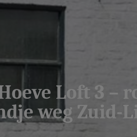
Hoeve Loft 3 – 
dje weg Zuid-