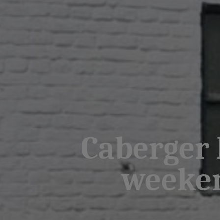
Caberger 
weeken