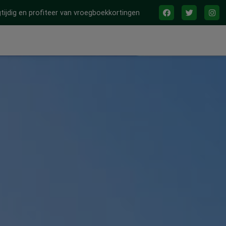
tijdig en profiteer van vroegboekkortingen