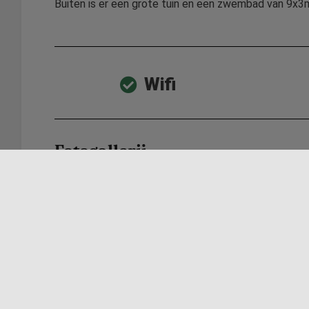
Buiten is er een grote tuin en een zwembad van 9x3m
Wifi
Fotogallerij