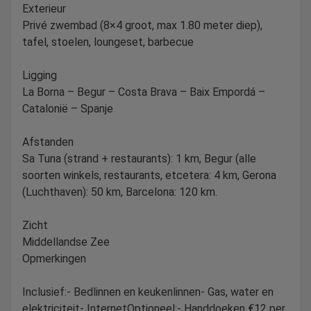
Exterieur
Privé zwembad (8×4 groot, max 1.80 meter diep),
tafel, stoelen, loungeset, barbecue
Ligging
La Borna – Begur – Costa Brava – Baix Empordá –
Catalonië – Spanje
Afstanden
Sa Tuna (strand + restaurants): 1 km, Begur (alle
soorten winkels, restaurants, etcetera: 4 km, Gerona
(Luchthaven): 50 km, Barcelona: 120 km.
Zicht
Middellandse Zee
Opmerkingen
Inclusief:- Bedlinnen en keukenlinnen- Gas, water en
elektriciteit- InternetOptioneel:- Handdoeken €12 per