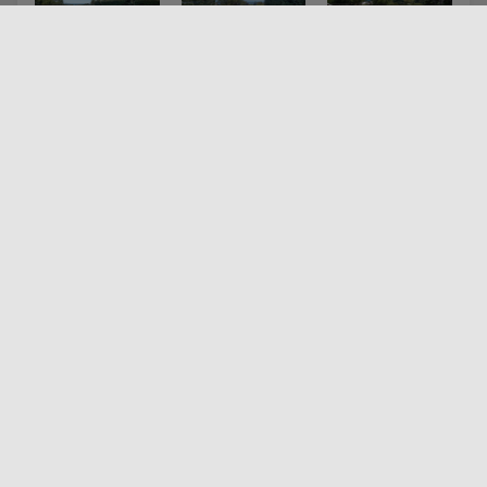
Ligging
+
−
×
Casa Marbello