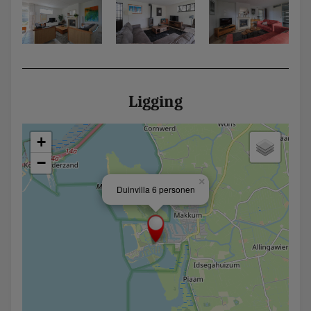
Ligging
+
−
×
Duinvilla 6 personen