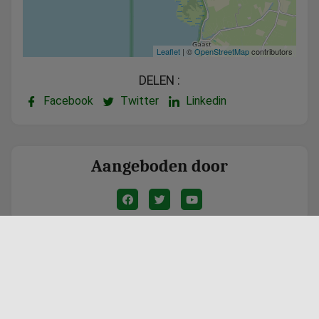
Leaflet
| ©
OpenStreetMap
contributors
DELEN :
Facebook
Twitter
Linkedin
Aangeboden door
Vanaf €399,00