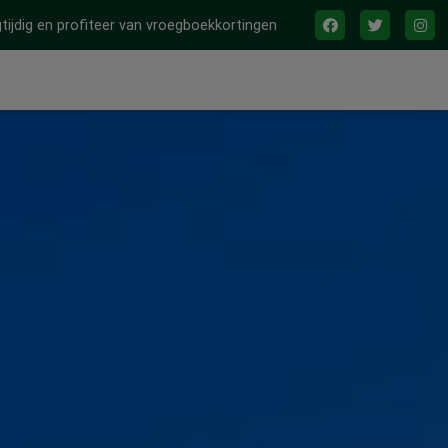
tijdig en profiteer van vroegboekkortingen