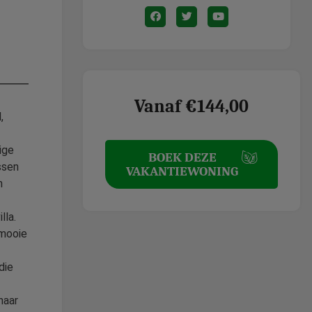
Vanaf €144,00
,
ige
BOEK DEZE
ssen
VAKANTIEWONING
n
lla.
 mooie
die
naar