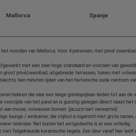
Mallorca
Spanje
in het noorden van Mallorca. Voor 4 personen, met privé zwembad
, afgewerkt met een zeer hoge standaard en voorzien van geweld
en groot privézwembad, uitgebreide terrassen, tuinen met volwa
slechts tien minuten rijden van het historische oude centrum va
zeren hekken die naar een lange grindoprijlaan leiden tot aan de vi
 voorzijde van het pand en is gunstig gelegen direct naast het
t aan mooie, volwassen bomen. (jacuzzi niet verwarmd)
tige lounge / eetkamer, die stijlvol is ingericht met grote ramen, 
iew-televisie. Net buiten het eetgedeelte is er een volledig
ht met felgekleurde keramische tegels. Een deur vanaf hier leidt 