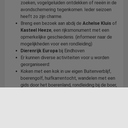
zoeken, vogelgeluiden ontdekken of reeën in de
avondschemering tegenkomen. Ieder seizoen
heeft zo zijn charme.
Breng een bezoek aan abdij de
Achelse Kluis
of
Kasteel Heeze
, een rijksmonument met een
opmerkelijke geschiedenis. (informeer naar de
mogelijkheden voor een rondleiding)
Dierenrijk Europa
bij Eindhoven
Er kunnen diverse activiteiten voor u worden
georganiseerd:
Koken met een kok in uw eigen Buitenverblijf,
boerengolf, huifkarrentocht, wandelen met een
gids door het boerenland, rondleiding bij de boer,
midgetgolf, bonbons maken, workshop
beeldhouwen, beklimmen van de kerktoren,
zwemmen in een privé-bad, solextocht. Bij
reservering krijgt u een uitgebreid
informatiepakket toegestuurd.
18-holes golfbaan Haviksoord in Leende