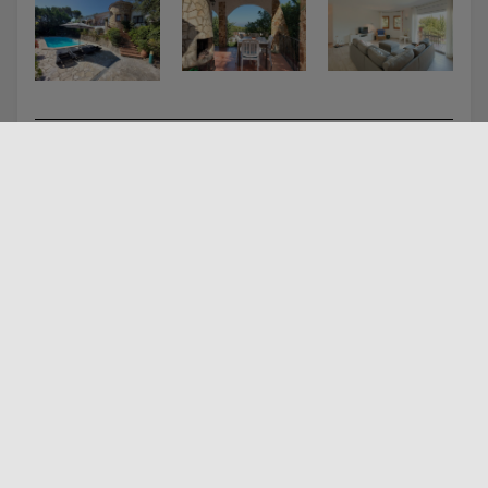
Ligging
+
−
×
P-450 Casa Luna