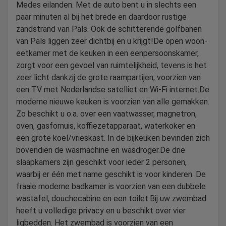
Medes eilanden. Met de auto bent u in slechts een
paar minuten al bij het brede en daardoor rustige
zandstrand van Pals. Ook de schitterende golfbanen
van Pals liggen zeer dichtbij en u krijgt!De open woon-
eetkamer met de keuken in een eenpersoonskamer,
zorgt voor een gevoel van ruimtelijkheid, tevens is het
zeer licht dankzij de grote raampartijen, voorzien van
een TV met Nederlandse satelliet en Wi-Fi internet.De
moderne nieuwe keuken is voorzien van alle gemakken.
Zo beschikt u o.a. over een vaatwasser, magnetron,
oven, gasfornuis, koffiezetapparaat, waterkoker en
een grote koel/vrieskast. In de bijkeuken bevinden zich
bovendien de wasmachine en wasdroger.De drie
slaapkamers zijn geschikt voor ieder 2 personen,
waarbij er één met name geschikt is voor kinderen. De
fraaie moderne badkamer is voorzien van een dubbele
wastafel, douchecabine en een toilet.Bij uw zwembad
heeft u volledige privacy en u beschikt over vier
ligbedden. Het zwembad is voorzien van een