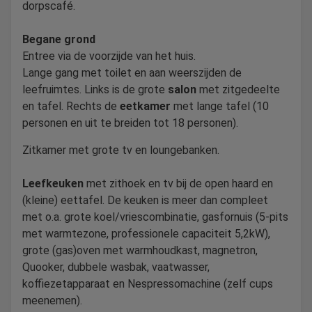
dorpscafé.
Begane grond
Entree via de voorzijde van het huis.
Lange gang met toilet en aan weerszijden de
leefruimtes. Links is de grote
salon
met zitgedeelte
en tafel. Rechts de
eetkamer
met lange tafel (10
personen en uit te breiden tot 18 personen).
Zitkamer met grote tv en loungebanken.
Leefkeuken
met zithoek en tv bij de open haard en
(kleine) eettafel. De keuken is meer dan compleet
met o.a. grote koel/vriescombinatie, gasfornuis (5-pits
met warmtezone, professionele capaciteit 5,2kW),
grote (gas)oven met warmhoudkast, magnetron,
Quooker, dubbele wasbak, vaatwasser,
koffiezetapparaat en Nespressomachine (zelf cups
meenemen).