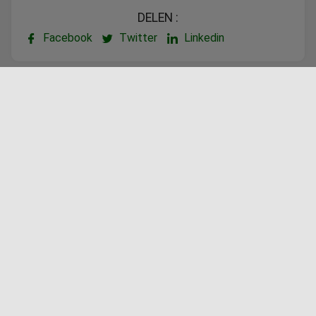
DELEN :
Facebook
Twitter
Linkedin
Aangeboden door
Vanaf €605,00
BOEK DEZE VAKANTIEWONING