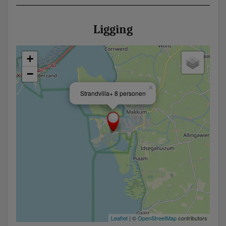
Ligging
+
−
×
Strandvilla+ 8 personen
Leaflet
| ©
OpenStreetMap
contributors