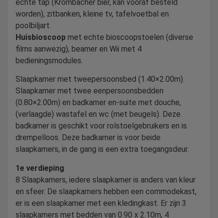
echte tap (Krombacher bier, kan vooraf besteld
worden), zitbanken, kleine tv, tafelvoetbal en
poolbiljart.
Huisbioscoop
met echte bioscoopstoelen (diverse
films aanwezig), beamer en Wii met 4
bedieningsmodules.
Slaapkamer met tweepersoonsbed (1.40×2.00m).
Slaapkamer met twee eenpersoonsbedden
(0.80×2.00m) en badkamer en-suite met douche,
(verlaagde) wastafel en wc (met beugels). Deze
badkamer is geschikt voor rolstoelgebruikers en is
drempelloos. Deze badkamer is voor beide
slaapkamers, in de gang is een extra toegangsdeur.
1e verdieping
8 Slaapkamers, iedere slaapkamer is anders van kleur
en sfeer. De slaapkamers hebben een commodekast,
er is een slaapkamer met een kledingkast. Er zijn 3
slaapkamers met bedden van 0.90 x 2.10m, 4