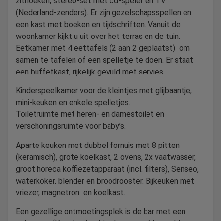
zithoeken, stereo-set met cd-speler en TV
(Nederland-zenders). Er zijn gezelschapsspellen en
een kast met boeken en tijdschriften. Vanuit de
woonkamer kijkt u uit over het terras en de tuin.
Eetkamer met 4 eettafels (2 aan 2 geplaatst) om
samen te tafelen of een spelletje te doen. Er staat
een buffetkast, rijkelijk gevuld met servies.
Kinderspeelkamer voor de kleintjes met glijbaantje,
mini-keuken en enkele spelletjes.
Toiletruimte met heren- en damestoilet en
verschoningsruimte voor baby’s.
Aparte keuken met dubbel fornuis met 8 pitten
(keramisch), grote koelkast, 2 ovens, 2x vaatwasser,
groot horeca koffiezetapparaat (incl. filters), Senseo,
waterkoker, blender en broodrooster. Bijkeuken met
vriezer, magnetron en koelkast.
Een gezellige ontmoetingsplek is de bar met een