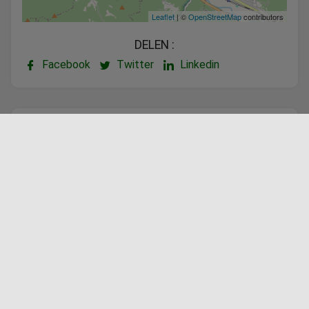
Leaflet
| ©
OpenStreetMap
contributors
DELEN :
Facebook
Twitter
Linkedin
Aangeboden door
Vanaf €485,00