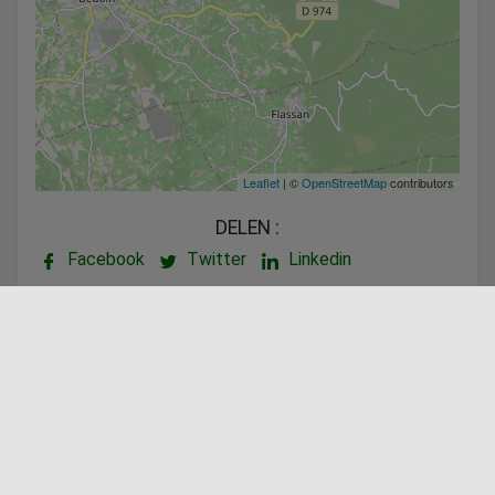
Leaflet
| ©
OpenStreetMap
contributors
DELEN :
Facebook
Twitter
Linkedin
Aangeboden door