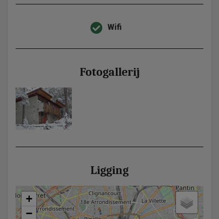
Wifi
Fotogallerij
Ligging
+
−