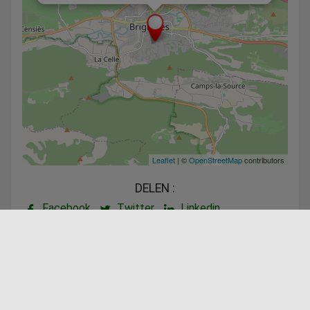
Leaflet
| ©
OpenStreetMap
contributors
DELEN :
Facebook
Twitter
Linkedin
Aangeboden door