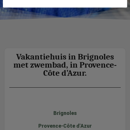
Vakantiehuis in Brignoles
met zwembad, in Provence-
Côte d’Azur.
Brignoles
Provence-Côte d'Azur