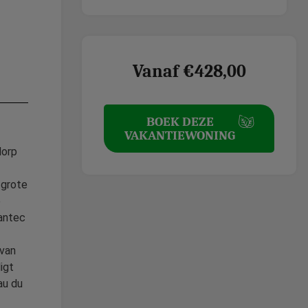
Vanaf €428,00
BOEK DEZE
VAKANTIEWONING
dorp
 grote
e
rantec
 van
igt
au du