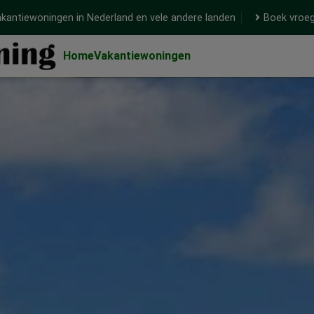
kantiewoningen in Nederland en vele andere landen
Boek vroeg
Home
Vakantiewoningen