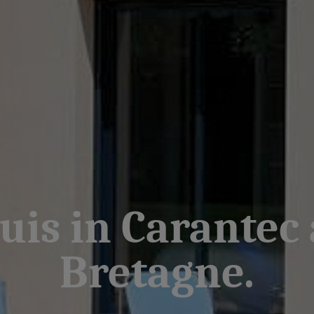
is in Carantec 
Bretagne.