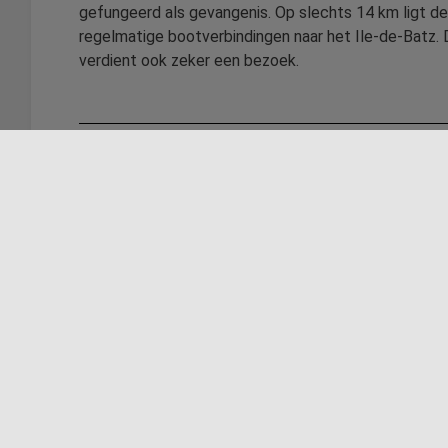
gefungeerd als gevangenis. Op slechts 14 km ligt d
regelmatige bootverbindingen naar het Ile-de-Batz.
verdient ook zeker een bezoek.
Wifi
Fotogallerij