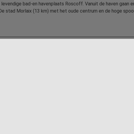
e levendige bad-en havenplaats Roscoff. Vanuit de haven gaan e
 De stad Morlaix (13 km) met het oude centrum en de hoge spoo