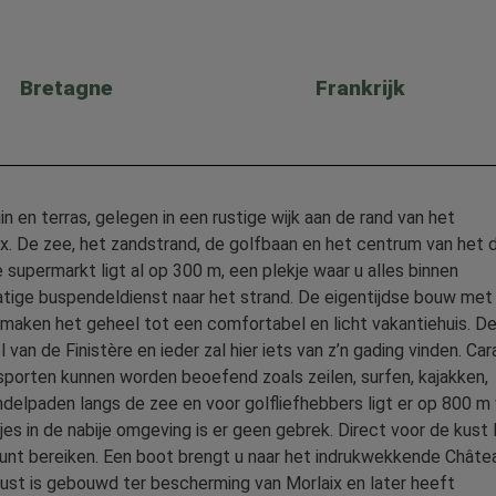
Bretagne
Frankrijk
in en terras, gelegen in een rustige wijk aan de rand van het
x. De zee, het zandstrand, de golfbaan en het centrum van het 
 supermarkt ligt al op 300 m, een plekje waar u alles binnen
matige buspendeldienst naar het strand. De eigentijdse bouw met
 maken het geheel tot een comfortabel en licht vakantiehuis. D
l van de Finistère en ieder zal hier iets van z’n gading vinden. Ca
rsporten kunnen worden beoefend zoals zeilen, surfen, kajakken,
ndelpaden langs de zee en voor golfliefhebbers ligt er op 800 m
jes in de nabije omgeving is er geen gebrek. Direct voor de kust l
et kunt bereiken. Een boot brengt u naar het indrukwekkende Châte
kust is gebouwd ter bescherming van Morlaix en later heeft