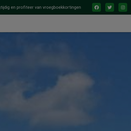
tijdig en profiteer van vroegboekkortingen