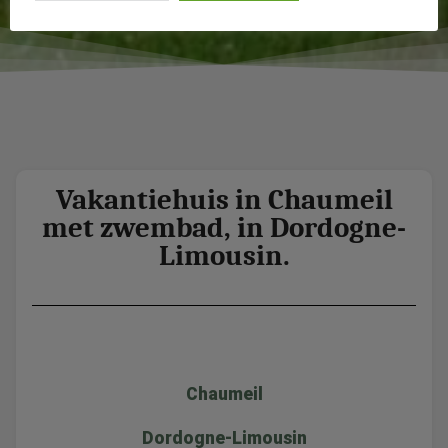
Vakantiehuis in Chaumeil
met zwembad, in Dordogne-
Limousin.
Chaumeil
Dordogne-Limousin