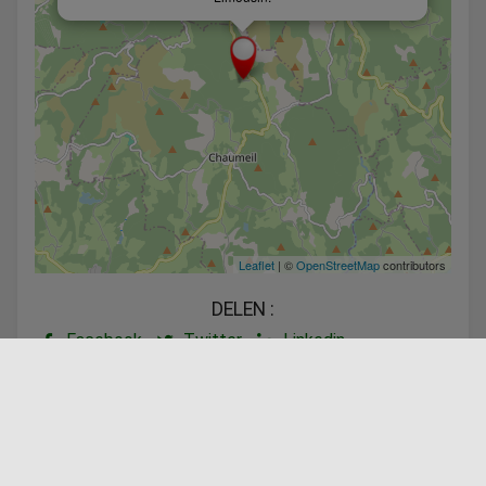
Leaflet
| ©
OpenStreetMap
contributors
DELEN :
Facebook
Twitter
Linkedin
Aangeboden door