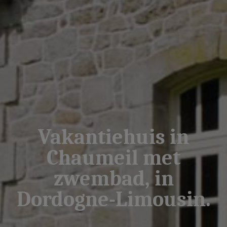
Vakantiehuis in
Chaumeil met
zwembad, in
Dordogne-Limousin.