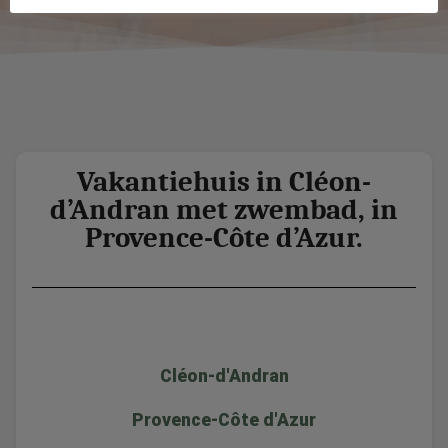
Vakantiehuis in Cléon-
d’Andran met zwembad, in
Provence-Côte d’Azur.
Cléon-d'Andran
Provence-Côte d'Azur