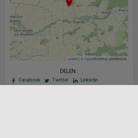
Leaflet
| ©
OpenStreetMap
contributors
DELEN :
Facebook
Twitter
Linkedin
Aangeboden door