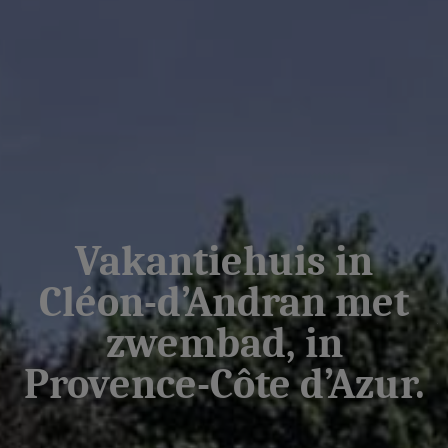
Vakantiehuis in
Cléon-d’Andran met
zwembad, in
Provence-Côte d’Azur.