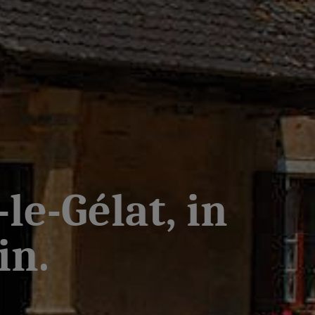
le-Gélat, in
in.