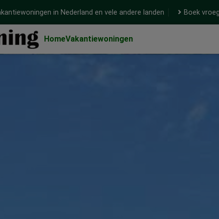
kantiewoningen in Nederland en vele andere landen
Boek vroeg
Home
Vakantiewoningen