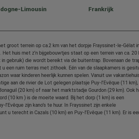
rdogne-Limousin
Frankrijk
et groot terrein op ca.2 km van het dorpje Frayssinet-le-Gélat i
 Het huis met z’n bijgebouwtjes staat op een terrein van ca. 20 
in gebruik) die wordt bereikt via de buitentrap. Bovenaan de tra
u een ruim terras met zithoek. Eén van de slaapkamers is gesit
azon waar kinderen heerlijk kunnen spelen. Vanuit uw vakantiehuis
tige aan de rivier de Lot gelegen plaatsje Puy-l’Evêque (11 km),
 Bonaguil (20 km) of naar het marktstadje Gourdon (29 km). Ook 
rd (10 km ) is de moeite waard. Bij het dorp (1 km) is een
’Evêque zijn kano’s te huur. In Frayssinet zijn enkele
t u terecht in Cazals (10 km) en Puy-l’Evêque (11 km). Er is ee