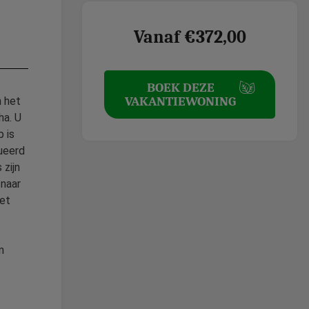
Vanaf €372,00
BOEK DEZE
VAKANTIEWONING
n het
ha. U
p is
ueerd
 zijn
 naar
het
n