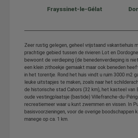
Frayssinet-le-Gélat
Do
Zeer rustig gelegen, geheel vrijstaand vakantiehuis m
prachtige gebied tussen de rivieren Lot en Dordogne.
bewoont de verdieping (de benedenverdieping is niet 
een klein zithoekje gemaakt maar ook beneden heeft 
in het torentje. Rond het huis vindt u ruim 3000 m2 g
leuke uitstapjes te maken, zoals naar het schilderach
de historische stad Cahors (32 km), het kasteel van
oude vestingplaatsje (bastide) Villefranche-du-Périgo
recreatiemeer waar u kunt zwemmen en vissen. In Puy-l
basisvoorzieningen, voor de overige boodschappen kun
manege op ca. 1 km.