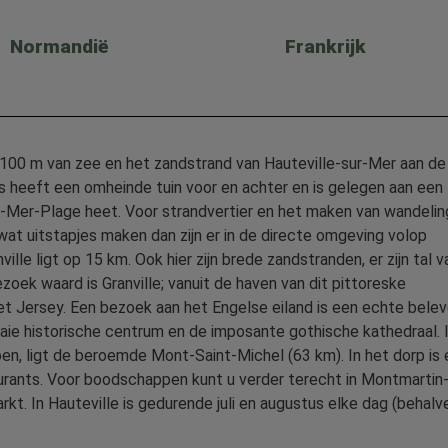
Normandië
Frankrijk
n 100 m van zee en het zandstrand van Hauteville-sur-Mer aan de
s heeft een omheinde tuin voor en achter en is gelegen aan een
ur-Mer-Plage heet. Voor strandvertier en het maken van wandeli
 wat uitstapjes maken dan zijn er in de directe omgeving volop
le ligt op 15 km. Ook hier zijn brede zandstranden, er zijn tal v
zoek waard is Granville; vanuit de haven van dit pittoreske
et Jersey. Een bezoek aan het Engelse eiland is een echte belev
aaie historische centrum en de imposante gothische kathedraal. 
n, ligt de beroemde Mont-Saint-Michel (63 km). In het dorp is
taurants. Voor boodschappen kunt u verder terecht in Montmartin-
rkt. In Hauteville is gedurende juli en augustus elke dag (behalv