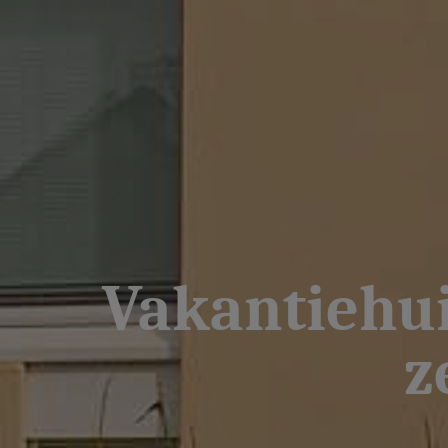
Vakantiehui
z