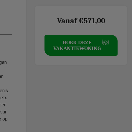
Vanaf €571,00
BOEK DEZE
VAKANTIEWONING
ngen
an
enis.
Iets
 een
sur-
e op