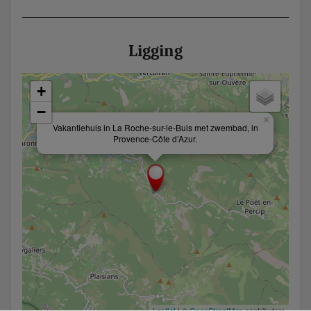
Ligging
+
−
×
Vakantiehuis in La Roche-sur-le-Buis met zwembad, in
Provence-Côte d’Azur.
Leaflet
| ©
OpenStreetMap
contributors