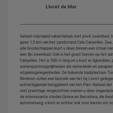
Lloret de Mar
Geheel vrijstaand vakantiehuis met privé zwembad, t
geen 1,5 km van het zandstrand Cala Canyelles. Zee, 
alle boodschappen kunt u doen binnen een straal van 
een fijn zwembad. Ook is het goed toeven op het aan
Canyelles. Het is 500 m lang en u kunt er ligbedden, p
watersportmogelijkheden als waterskiën en parapente. 
uitgaansgelegenheden. De bekende badplaatsen Toss
Kinderen zullen een bezoek aan het bij Lloret gelege
achterliggende berggebied van het Parc Natural de
met prachtige vergezichten voeren u door ongerepte n
de interessante steden Girona en Barcelona, die besl
autosnelweg, u kunt er echter ook voor kiezen om vo