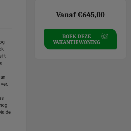
Vanaf €645,00
BOEK DEZE
VAKANTIEWONING
nog
ok
eft
la
van
ver.
es
 nog
via de