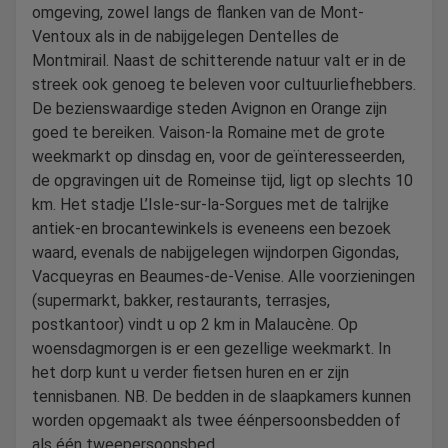
omgeving, zowel langs de flanken van de Mont-
Ventoux als in de nabijgelegen Dentelles de
Montmirail. Naast de schitterende natuur valt er in de
streek ook genoeg te beleven voor cultuurliefhebbers.
De bezienswaardige steden Avignon en Orange zijn
goed te bereiken. Vaison-la Romaine met de grote
weekmarkt op dinsdag en, voor de geïnteresseerden,
de opgravingen uit de Romeinse tijd, ligt op slechts 10
km. Het stadje L’Isle-sur-la-Sorgues met de talrijke
antiek-en brocantewinkels is eveneens een bezoek
waard, evenals de nabijgelegen wijndorpen Gigondas,
Vacqueyras en Beaumes-de-Venise. Alle voorzieningen
(supermarkt, bakker, restaurants, terrasjes,
postkantoor) vindt u op 2 km in Malaucène. Op
woensdagmorgen is er een gezellige weekmarkt. In
het dorp kunt u verder fietsen huren en er zijn
tennisbanen. NB. De bedden in de slaapkamers kunnen
worden opgemaakt als twee éénpersoonsbedden of
als één tweepersoonsbed.