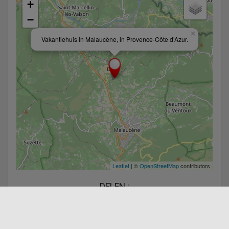
+
−
×
Vakantiehuis in Malaucène, in Provence-Côte d’Azur.
Leaflet
| ©
OpenStreetMap
contributors
DELEN :
Facebook
Twitter
Linkedin