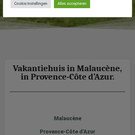
Cookie Instellingen
Alles accepteren
Vakantiehuis in Malaucène,
in Provence-Côte d’Azur.
Malaucène
Provence-Côte d'Azur