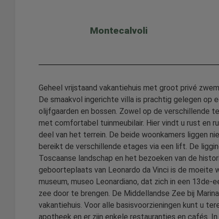
Montecalvoli
Geheel vrijstaand vakantiehuis met groot privé zwe
De smaakvol ingerichte villa is prachtig gelegen op
olijfgaarden en bossen. Zowel op de verschillende ter
met comfortabel tuinmeubilair. Hier vindt u rust en 
deel van het terrein. De beide woonkamers liggen nie
bereikt de verschillende etages via een lift. De liggi
Toscaanse landschap en het bezoeken van de historis
geboorteplaats van Leonardo da Vinci is de moeite 
museum, museo Leonardiano, dat zich in een 13de-eeu
zee door te brengen. De Middellandse Zee bij Marina
vakantiehuis. Voor alle basisvoorzieningen kunt u tere
apotheek en er zijn enkele restaurantjes en cafés. I