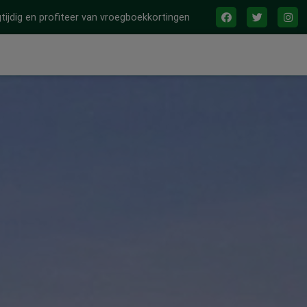
tijdig en profiteer van vroegboekkortingen