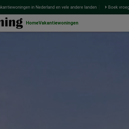
kantiewoningen in Nederland en vele andere landen
Boek vroeg
Home
Vakantiewoningen