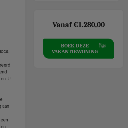
Vanaf €1.280,00
BOEK DEZE
VAKANTIEWONING
ucca.
r
reëerd
pend
ten. U
de
g aan
, een
 en