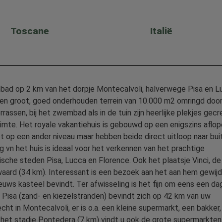
Toscane
Italië
mbad op 2 km van het dorpje Montecalvoli, halverwege Pisa en L
 een groot, goed onderhouden terrein van 10.000 m2 omringd doo
rassen, bij het zwembad als in de tuin zijn heerlijke plekjes gec
ruimte. Het royale vakantiehuis is gebouwd op een enigszins aflo
t op een ander niveau maar hebben beide direct uitloop naar bui
ng vn het huis is ideaal voor het verkennen van het prachtige
che steden Pisa, Lucca en Florence. Ook het plaatsje Vinci, de
waard (34 km). Interessant is een bezoek aan het aan hem gewij
ws kasteel bevindt. Ter afwisseling is het fijn om eens een da
 Pisa (zand- en kiezelstranden) bevindt zich op 42 km van uw
cht in Montecalvoli, er is o.a. een kleine supermarkt, een bakker
n het stadje Pontedera (7 km) vindt u ook de grote supermarkten