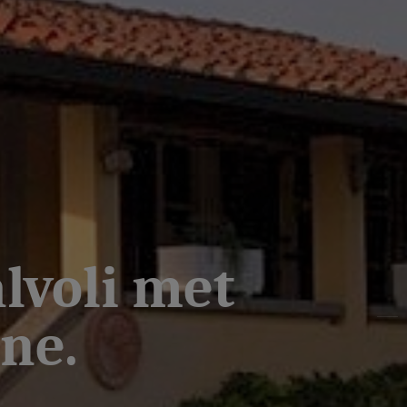
lvoli met
ne.