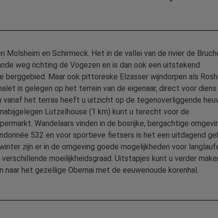
n Molsheim en Schirmeck. Het in de vallei van de rivier de Bruch
ande weg richting de Vogezen en is dan ook een uitstekend
e berggebied. Maar ook pittoreske Elzasser wijndorpen als Rosh
alet is gelegen op het terrein van de eigenaar, direct voor diens 
en vanaf het terras heeft u uitzicht op de tegenoverliggende heuv
t nabijgelegen Lutzelhouse (1 km) kunt u terecht voor de
permarkt. Wandelaars vinden in de bosrijke, bergachtige omgevi
ndonnée 532 en voor sportieve fietsers is het een uitdagend ge
winter zijn er in de omgeving goede mogelijkheden voor langlauf
 verschillende moeilijkheidsgraad. Uitstapjes kunt u verder make
n naar het gezellige Obernai met de eeuwenoude korenhal.