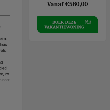
Vanaf €580,00
BOEK DEZE
VAKANTIEWONING
e
eim,
huis.
els.
ng
bied
en, zo
n naar