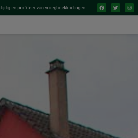
tijdig en profiteer van vroegboekkortingen