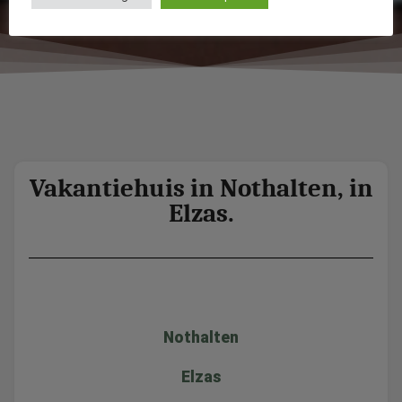
Vakantiehuis in Nothalten, in
Elzas.
Nothalten
Elzas