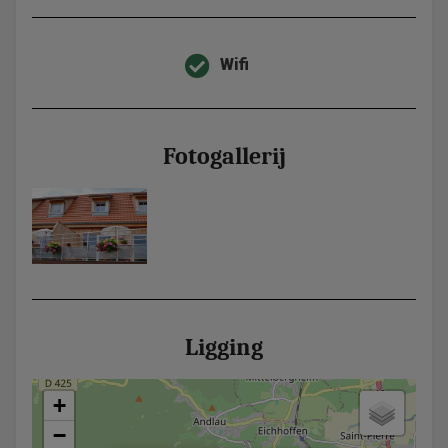
Wifi
Fotogallerij
Ligging
+
−