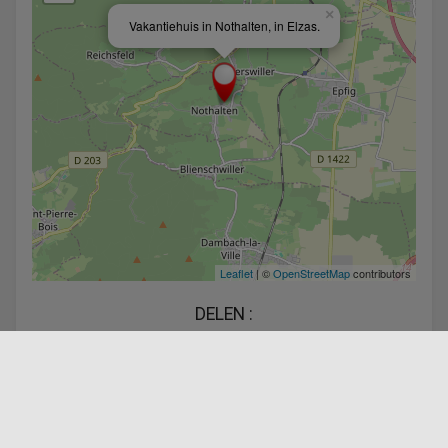
×
Vakantiehuis in Nothalten, in Elzas.
Leaflet
| ©
OpenStreetMap
contributors
DELEN :
Facebook
Twitter
Linkedin
Aangeboden door