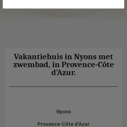
Vakantiehuis in Nyons met
zwembad, in Provence-Côte
d’Azur.
Nyons
Provence-Côte d'Azur