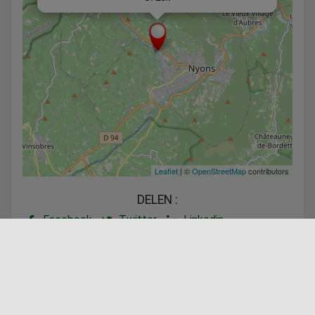
Leaflet
| ©
OpenStreetMap
contributors
DELEN :
Facebook
Twitter
Linkedin
Aangeboden door