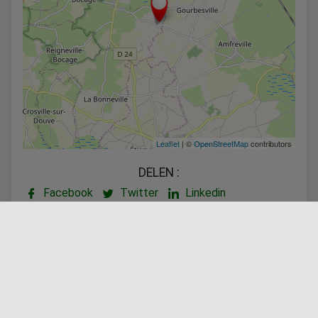
Leaflet
| ©
OpenStreetMap
contributors
DELEN :
Facebook
Twitter
Linkedin
Aangeboden door