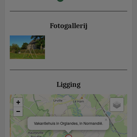
Fotogallerij
Ligging
+
−
×
Vakantiehuis in Orglandes, in Normandië.