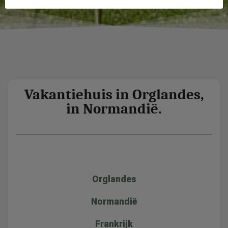
Vakantiehuis in Orglandes,
in Normandië.
Orglandes
Normandië
Frankrijk