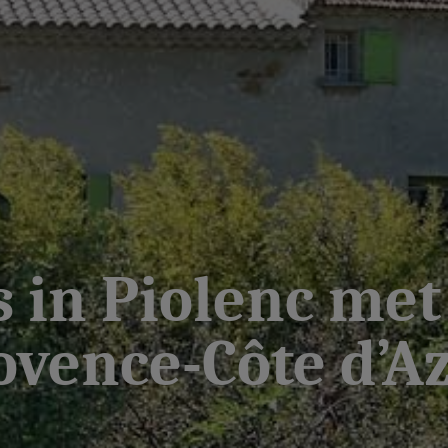
 in Piolenc me
ovence-Côte d’Az