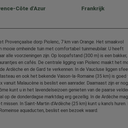
ence-Côte d'Azur
Frankrijk
et Provençaalse dorp Piolenc, 7 km van Orange. Het smaakvol
een mooie omheinde tuin met comfortabel tuinmeubilair. U heeft
ar alle voorzieningen zijn. Op loopafstand (300 m) is een bakker,
urantjes en cafés. De centrale ligging van Piolenc maakt het mo
e Ardèche en de Gard te verkennen. In de Vaucluse liggen sfee
n Rasteau en ook het bekende Vaison-la-Romaine (35 km) is goed 
 vanuit Malaucène is beslist een aanrader. Daarnaast zijn er no
ôme kunt u in het lavendelseizoen genieten van de paarse velde
oral op de donderdagse marktdag erg gezellig. In de Ardèche mag
t missen. In Saint-Martin d’Ardèche (25 km) kunt u kano’s huren. 
 Romeinse aquaducten, beslist een bezoek waard.