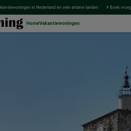
kantiewoningen in Nederland en vele andere landen
Boek vroeg
Home
Vakantiewoningen