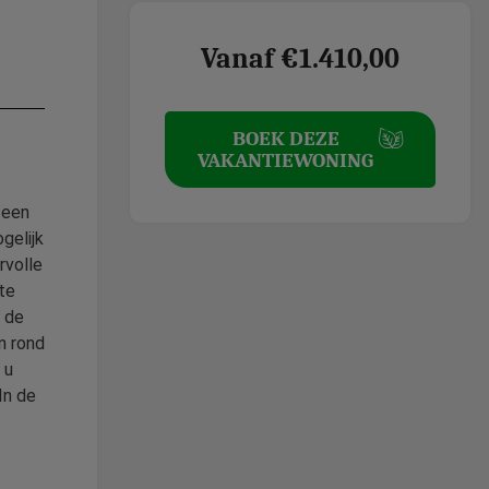
Vanaf €1.410,00
BOEK DEZE
VAKANTIEWONING
 een
gelijk
rvolle
te
g de
n rond
 u
In de