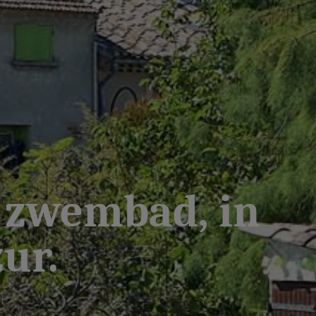
t zwembad, in
ur.