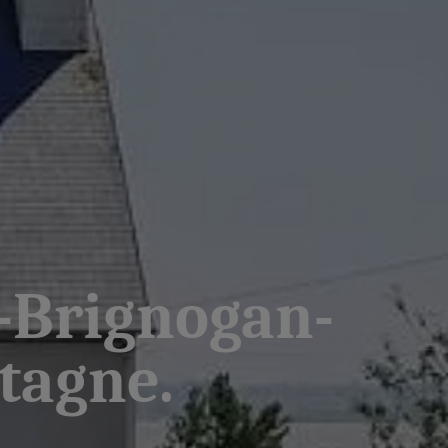
-Brignogan-
etagne.