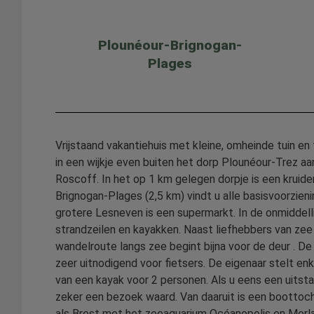
Plounéour-Brignogan-
Plages
Vrijstaand vakantiehuis met kleine, omheinde tuin e
in een wijkje even buiten het dorp Plounéour-Trez 
Roscoff. In het op 1 km gelegen dorpje is een kruiden
Brignogan-Plages (2,5 km) vindt u alle basisvoorzien
grotere Lesneven is een supermarkt. In de onmiddell
strandzeilen en kayakken. Naast liefhebbers van zee
wandelroute langs zee begint bijna voor de deur . De 
zeer uitnodigend voor fietsers. De eigenaar stelt en
van een kayak voor 2 personen. Als u eens een uitsta
zeker een bezoek waard. Van daaruit is een boottoch
als Brest met het zeeaquarium Océanopolis en Morla