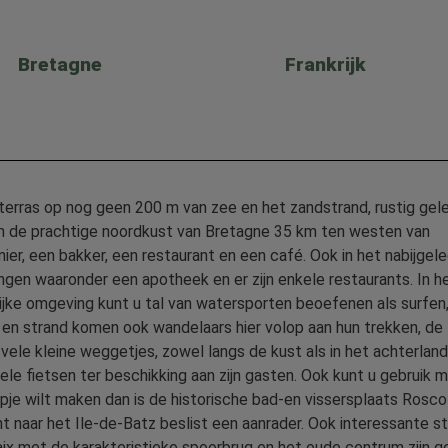
Bretagne
Frankrijk
n terras op nog geen 200 m van zee en het zandstrand, rustig gel
aan de prachtige noordkust van Bretagne 35 km ten westen van
ier, een bakker, een restaurant en een café. Ook in het nabijgel
ingen waaronder een apotheek en er zijn enkele restaurants. In h
ijke omgeving kunt u tal van watersporten beoefenen als surfen
 en strand komen ook wandelaars hier volop aan hun trekken, de
vele kleine weggetjes, zowel langs de kust als in het achterland,
kele fietsen ter beschikking aan zijn gasten. Ook kunt u gebruik 
pje wilt maken dan is de historische bad-en vissersplaats Rosco
t naar het Ile-de-Batz beslist een aanrader. Ook interessante s
ix met de karakteristieke spoorbrug en het oude centrum zijn 