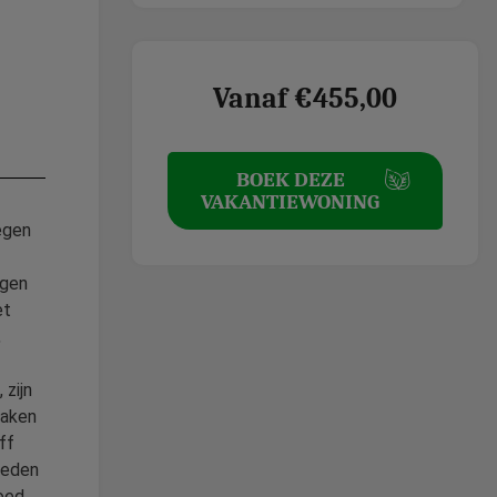
Vanaf €455,00
BOEK DEZE
VAKANTIEWONING
egen
egen
et
,
 zijn
maken
ff
teden
goed