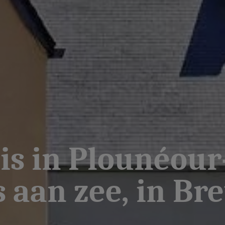
is in Plounéour
 aan zee, in Br