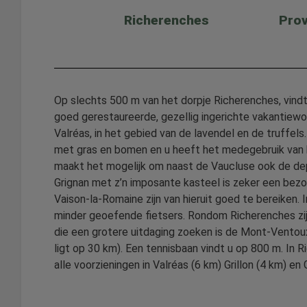
Richerenches
Prov
Op slechts 500 m van het dorpje Richerenches, vindt 
goed gerestaureerde, gezellig ingerichte vakantiewon
Valréas, in het gebied van de lavendel en de truffe
met gras en bomen en u heeft het medegebruik van h
maakt het mogelijk om naast de Vaucluse ook de de
Grignan met z’n imposante kasteel is zeker een bez
Vaison-la-Romaine zijn van hieruit goed te bereiken.
minder geoefende fietsers. Rondom Richerenches zijn 
die een grotere uitdaging zoeken is de Mont-Vento
ligt op 30 km). Een tennisbaan vindt u op 800 m. In R
alle voorzieningen in Valréas (6 km) Grillon (4 km) en 