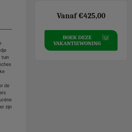
Vanaf €425,00
BOEK DEZE
VAKANTIEWONING
e
adje
 tuin
enches
eke
or de
ers
aucène
r zijn