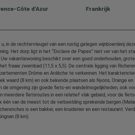
ence-Côte d'Azur
Frankrijk
u, in de rechtervleugel van een rustig gelegen wijnboerderij dez
ing. Het dorp ligt in het “Enclave de Papes” niet ver van het st
ls. Uw vakantiewoning beschikt over een goed onderhouden, grote
et fraaie zwembad (11,5 x 5,5). De centrale ligging van Richer
partementen Drôme en Ardèche te verkennen. Het karakteristi
oek waard (8 km) en ook bekende plaatsen als Nyons, Orange en
 In de omgeving zijn goede fiets-en wandelmogelijkheden, ook vo
meerdere fietsroutes in een relatief vlak gebied, voor de fiets
ux één van de meest tot de verbeelding sprekende bergen (Mal
icherenches is een bakker, een kruidenier en een restaurant. Verde
Grignan (8 km).