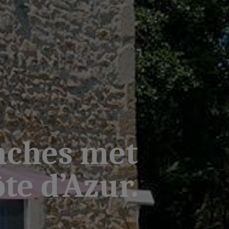
nches met
te d’Azur.