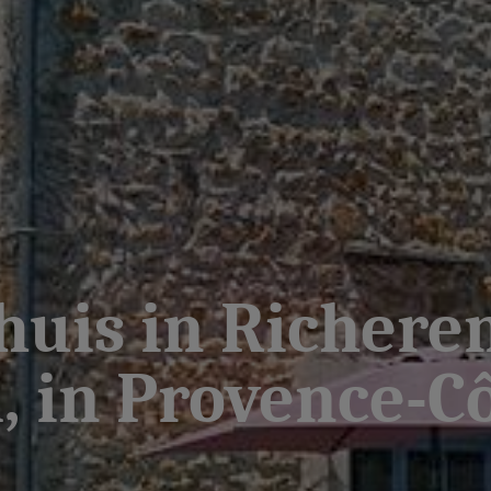
huis in Richere
in Provence-Cô