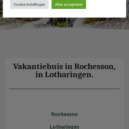
Cookie Instellingen
Alles accepteren
Vakantiehuis in Rochesson,
in Lotharingen.
Rochesson
Lotharingen