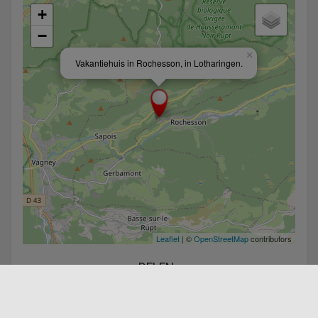
+
−
×
Vakantiehuis in Rochesson, in Lotharingen.
Leaflet
| ©
OpenStreetMap
contributors
DELEN :
Facebook
Twitter
Linkedin