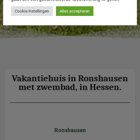
Cookie Instellingen
Alles accepteren
Vakantiehuis in Ronshausen
met zwembad, in Hessen.
Ronshausen