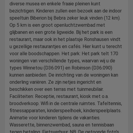
diverse musea en enkele fraaie pleinen kunt
bezichtigen. Kinderen zullen een bezoek aan de indoor
speeltuin Biberion bij Bebra zeker leuk vinden (12 km).
Op 5 km is een groot openluchtzwembad met
glijbanen en een grote ligweide. Bij het park is een
restaurant, maar ook in het plaatsje Ronshausen vindt
u gezellige restaurantjes en cafés. Hier kunt u terecht
voor alle boodschappen. Het park: Het park telt 170
woningen van verschillende types, waarvan wij u de
types Winnetou (D36.091) en Robinson (D36.090)
kunnen aanbieden. De inrichting van de woningen kan
onderling variëren. Ze zijn netjes ingericht en
beschikken over een terras met tuinmeubilair.
Faciliteiten: Receptie, restaurant, kiosk met o.a.
broodverkoop. Wifi in de centrale ruimtes. Tafeltennis,
fitnessapparaten, kinderspeelhoek, kinderspeelplaats.
Animatie voor kinderen tijdens de vakanties.
Wasserette, binnenzwembad, sauna en tennisbaan
tegen betaling. Fietsverhuur. NB. De getoonde foto’s