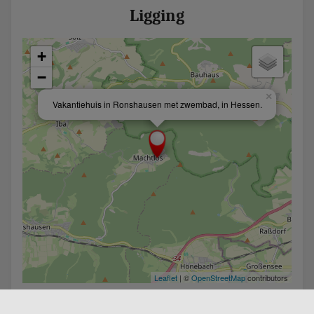
Ligging
+
−
×
Vakantiehuis in Ronshausen met zwembad, in Hessen.
Leaflet
| ©
OpenStreetMap
contributors
DELEN :