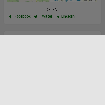
DELEN :
Facebook
Twitter
Linkedin
Aangeboden door
Vanaf €520,00
BOEK DEZE VAKANTIEWONING