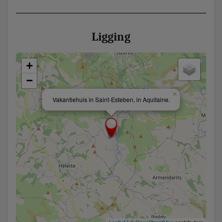
Ligging
+
−
×
Vakantiehuis in Saint-Esteben, in Aquitaine.
Leaflet
| ©
OpenStreetMap
contributors