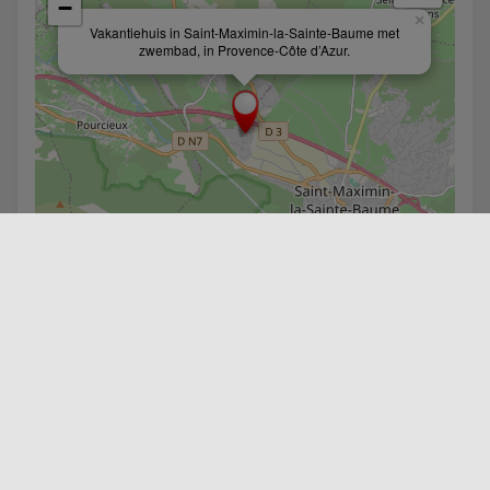
−
×
Vakantiehuis in Saint-Maximin-la-Sainte-Baume met
zwembad, in Provence-Côte d’Azur.
Leaflet
| ©
OpenStreetMap
contributors
DELEN :
Facebook
Twitter
Linkedin