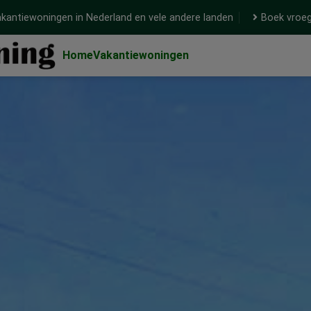
kantiewoningen in Nederland en vele andere landen
Boek vroeg
Home
Vakantiewoningen