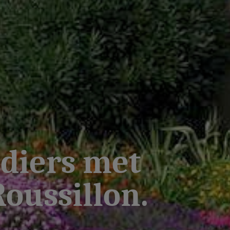
édiers met
oussillon.