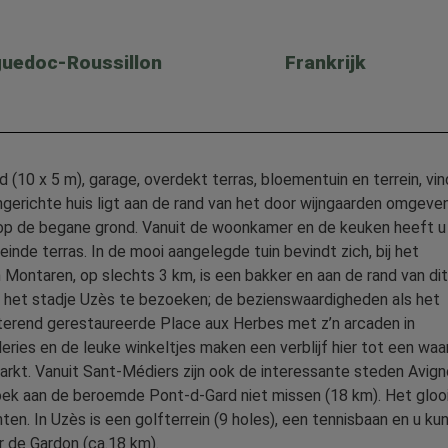
uedoc-Roussillon
Frankrijk
(10 x 5 m), garage, overdekt terras, bloementuin en terrein, vin
ngerichte huis ligt aan de rand van het door wijngaarden omgeve
h op de begane grond. Vanuit de woonkamer en de keuken heeft u
nde terras. In de mooi aangelegde tuin bevindt zich, bij het
 Montaren, op slechts 3 km, is een bakker en aan de rand van di
d het stadje Uzès te bezoeken; de bezienswaardigheden als het
itterend gerestaureerde Place aux Herbes met z’n arcaden in
eries en de leuke winkeltjes maken een verblijf hier tot een waa
rkt. Vanuit Sant-Médiers zijn ook de interessante steden Avign
oek aan de beroemde Pont-d-Gard niet missen (18 km). Het glo
en. In Uzès is een golfterrein (9 holes), een tennisbaan en u kun
r de Gardon (ca.18 km).