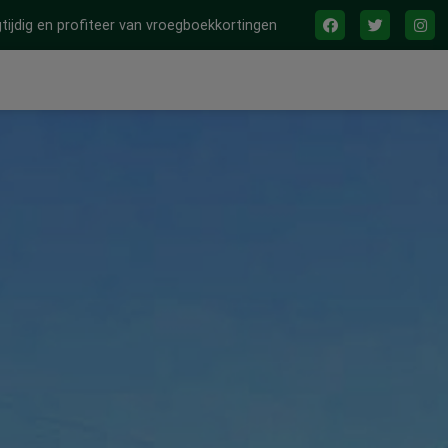
tijdig en profiteer van vroegboekkortingen