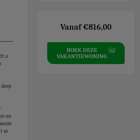
Vanaf €816,00
BOEK DEZE
VAKANTIEWONING
dt u
n
t dorp
r
on en
oiende
t er