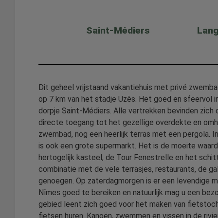
Saint-Médiers
Lang
Dit geheel vrijstaand vakantiehuis met privé zwembad 
op 7 km van het stadje Uzès. Het goed en sfeervol i
dorpje Saint-Médiers. Alle vertrekken bevinden zic
directe toegang tot het gezellige overdekte en omhei
zwembad, nog een heerlijk terras met een pergola. In
is ook een grote supermarkt. Het is de moeite waar
hertogelijk kasteel, de Tour Fenestrelle en het sch
combinatie met de vele terrasjes, restaurants, de gal
genoegen. Op zaterdagmorgen is er een levendige ma
Nîmes goed te bereiken en natuurlijk mag u een bez
gebied leent zich goed voor het maken van fietstocht
fietsen huren. Kanoën, zwemmen en vissen in de rivie