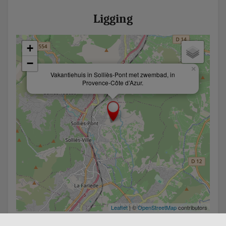
Ligging
+
−
×
Vakantiehuis in Solliès-Pont met zwembad, in
Provence-Côte d’Azur.
Leaflet
| ©
OpenStreetMap
contributors