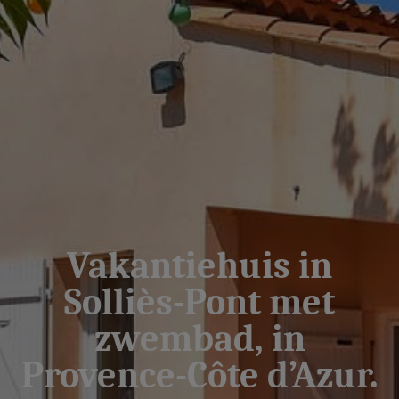
Vakantiehuis in
Solliès-Pont met
zwembad, in
Provence-Côte d’Azur.