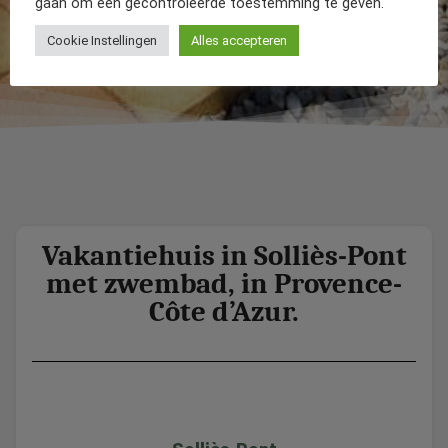
gaan om een gecontroleerde toestemming te geven.
Cookie Instellingen
Alles accepteren
Vakantiehuis in Solliès-Pont
met zwembad, in Provence-
Côte d’Azur.