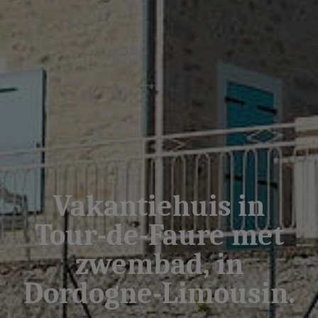
Vakantiehuis in
Tour-de-Faure met
zwembad, in
Dordogne-Limousin.