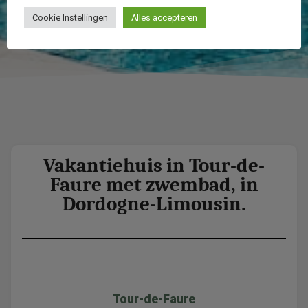
Cookie Instellingen
Alles accepteren
Vakantiehuis in Tour-de-
Faure met zwembad, in
Dordogne-Limousin.
Tour-de-Faure