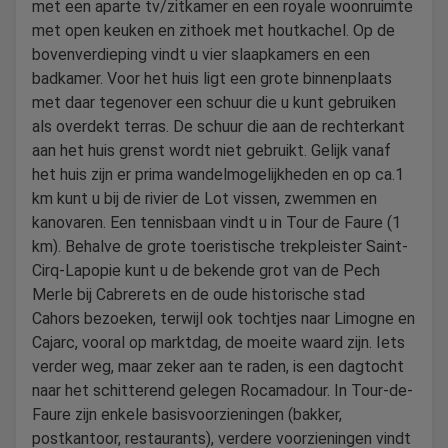
met een aparte tv/zitkamer en een royale woonruimte
met open keuken en zithoek met houtkachel. Op de
bovenverdieping vindt u vier slaapkamers en een
badkamer. Voor het huis ligt een grote binnenplaats
met daar tegenover een schuur die u kunt gebruiken
als overdekt terras. De schuur die aan de rechterkant
aan het huis grenst wordt niet gebruikt. Gelijk vanaf
het huis zijn er prima wandelmogelijkheden en op ca.1
km kunt u bij de rivier de Lot vissen, zwemmen en
kanovaren. Een tennisbaan vindt u in Tour de Faure (1
km). Behalve de grote toeristische trekpleister Saint-
Cirq-Lapopie kunt u de bekende grot van de Pech
Merle bij Cabrerets en de oude historische stad
Cahors bezoeken, terwijl ook tochtjes naar Limogne en
Cajarc, vooral op marktdag, de moeite waard zijn. Iets
verder weg, maar zeker aan te raden, is een dagtocht
naar het schitterend gelegen Rocamadour. In Tour-de-
Faure zijn enkele basisvoorzieningen (bakker,
postkantoor, restaurants), verdere voorzieningen vindt