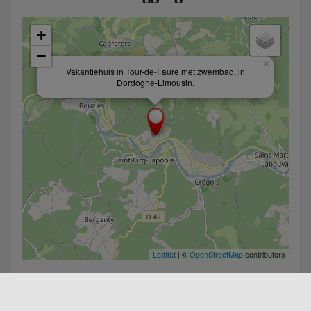
+
−
×
Vakantiehuis in Tour-de-Faure met zwembad, in
Dordogne-Limousin.
Leaflet
| ©
OpenStreetMap
contributors
DELEN :
Facebook
Twitter
Linkedin