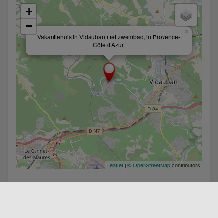
+
−
×
Vakantiehuis in Vidauban met zwembad, in Provence-
Côte d’Azur.
Leaflet
| ©
OpenStreetMap
contributors
DELEN :
Facebook
Twitter
Linkedin