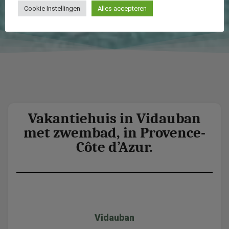
Cookie Instellingen
Alles accepteren
Vakantiehuis in Vidauban
met zwembad, in Provence-
Côte d’Azur.
Vidauban