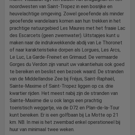
noordwesten van Saint-Tropez in een bosrijke en
heuvelachtige omgeving. Zowel geoefende als minder
geoefende wandelaars komen aan hun trekken in het
prachtige natuurgebied Les Maures met het fraaie Lac
des Escarcets (geen zwemwater). Uitstapjes kunt u
maken naar de indrukwekkende abdij van Le Thoronet
of naar karakteristieke dorpen als Lorgues, Les Arcs,
Le Luc, La Garde-Freinet en Grimaud. De vermaarde
Gorges du Verdon zijn vanuit uw vakantiehuis ook goed
te bereiken en beslist een bezoek waard. De stranden
van de Middellandse Zee bij Fréjus, Saint-Raphaël,
Sainte-Maxime of Saint-Tropez liggen op ca. drie
kwartier rijden. Het meest nabij zijn de stranden van
Sainte-Maxime die u ook langs een prachtig
toeristisch weggetje, via de D72 en Plan-de-la-Tour
kunt bereiken. Er is een golfbaan bij La Motte op 21
km. NB. In mei is het zwembad enkel operationeel bij
huur van minimaal twee weken.