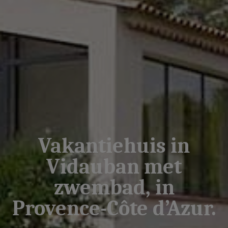
Vakantiehuis in
Vidauban met
zwembad, in
Provence-Côte d’Azur.