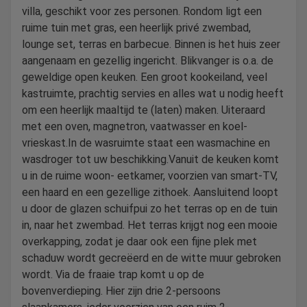
villa, geschikt voor zes personen. Rondom ligt een
ruime tuin met gras, een heerlijk privé zwembad,
lounge set, terras en barbecue. Binnen is het huis zeer
aangenaam en gezellig ingericht. Blikvanger is o.a. de
geweldige open keuken. Een groot kookeiland, veel
kastruimte, prachtig servies en alles wat u nodig heeft
om een heerlijk maaltijd te (laten) maken. Uiteraard
met een oven, magnetron, vaatwasser en koel-
vrieskast.In de wasruimte staat een wasmachine en
wasdroger tot uw beschikking.Vanuit de keuken komt
u in de ruime woon- eetkamer, voorzien van smart-TV,
een haard en een gezellige zithoek. Aansluitend loopt
u door de glazen schuifpui zo het terras op en de tuin
in, naar het zwembad. Het terras krijgt nog een mooie
overkapping, zodat je daar ook een fijne plek met
schaduw wordt gecreëerd en de witte muur gebroken
wordt. Via de fraaie trap komt u op de
bovenverdieping. Hier zijn drie 2-persoons