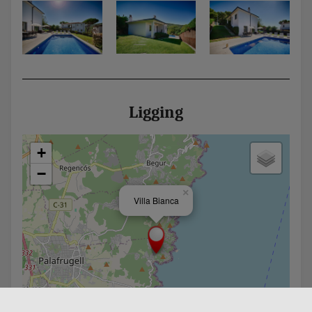
Ligging
+
−
×
Villa Bianca