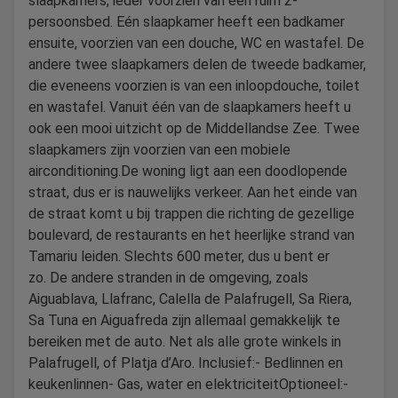
slaapkamers, ieder voorzien van een ruim 2-
persoonsbed. Eén slaapkamer heeft een badkamer
ensuite, voorzien van een douche, WC en wastafel. De
andere twee slaapkamers delen de tweede badkamer,
die eveneens voorzien is van een inloopdouche, toilet
en wastafel. Vanuit één van de slaapkamers heeft u
ook een mooi uitzicht op de Middellandse Zee. Twee
slaapkamers zijn voorzien van een mobiele
airconditioning.De woning ligt aan een doodlopende
straat, dus er is nauwelijks verkeer. Aan het einde van
de straat komt u bij trappen die richting de gezellige
boulevard, de restaurants en het heerlijke strand van
Tamariu leiden. Slechts 600 meter, dus u bent er
zo. De andere stranden in de omgeving, zoals
Aiguablava, Llafranc, Calella de Palafrugell, Sa Riera,
Sa Tuna en Aiguafreda zijn allemaal gemakkelijk te
bereiken met de auto. Net als alle grote winkels in
Palafrugell, of Platja d’Aro. Inclusief:- Bedlinnen en
keukenlinnen- Gas, water en elektriciteitOptioneel:-