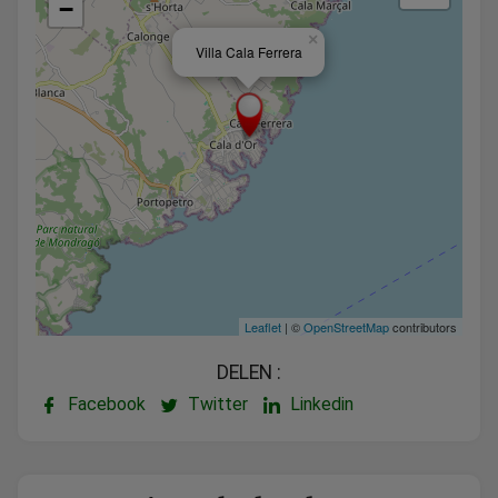
−
×
Villa Cala Ferrera
Leaflet
| ©
OpenStreetMap
contributors
DELEN :
Facebook
Twitter
Linkedin