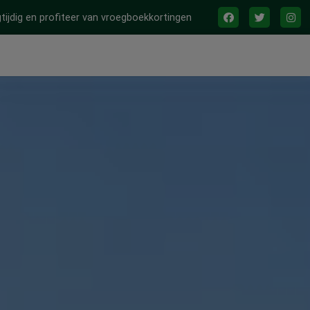
tijdig en profiteer van vroegboekkortingen