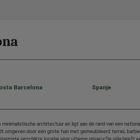
ona
osta Barcelona
Spanje
 minimalistische architectuur en ligt aan de rand van een nationa
ordt omgeven door een grote tuin met gemeubileerd terras, barbe
termate geschikte locatie voor ultieme privacy.De villa heeft e