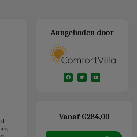
Aangeboden door
Vanaf €284,00
al
cue,
en