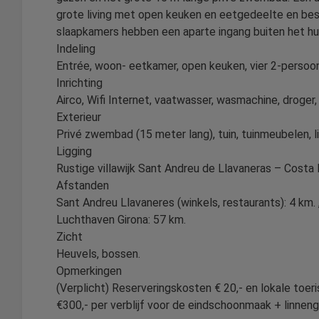
grote living met open keuken en eetgedeelte en be
slaapkamers hebben een aparte ingang buiten het huis.
Indeling
Entrée, woon- eetkamer, open keuken, vier 2-persoo
Inrichting
Airco, Wifi Internet, vaatwasser, wasmachine, droger, 
Exterieur
Privé zwembad (15 meter lang), tuin, tuinmeubelen, 
Ligging
Rustige villawijk Sant Andreu de Llavaneras – Cost
Afstanden
Sant Andreu Llavaneres (winkels, restaurants): 4 km.
Luchthaven Girona: 57 km.
Zicht
Heuvels, bossen.
Opmerkingen
(Verplicht) Reserveringskosten € 20,- en lokale toer
€300,- per verblijf voor de eindschoonmaak + linneng