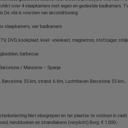
schikt over 4 slaapkamers met eigen en gedeelde badkamers. 
De vila is voorzien van airconditioning.
ns slaapkamers, vier badkamers.
TV, DVD, kookplaat, koel- vrieskast, magnetron, stofzuiger, strij
ligbedden, barbecue.
a Barcelona / Maresme – Spanje
 , Barcelona: 35 km, strand: 6 Km, Luchthaven Barcelona: 55 km.,
istenbelasting.Niet inbegrepen en ter plaatse te voldoen in cash:
oed, handdoeken en strandlakens (verplicht).Borg: € 1.000,-