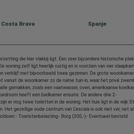
Costa Brava
Spanje
etting die hier vlakbij ligt. Een zeer bijzondere historische ple
e woning zelf ligt heerlijk rustig en is voorzien van vier slaapkam
n verblijf met bijvoorbeeld twee gezinnen. De grote woonkamer
oopt vanuit de woonkamer zo de ruime tuin in, waar het privé zwe
an alle gemakken, zoals een vaatwasser, oven, amerikaanse koelka
bedroom heeft een badkamer ensuite. De andere drie 2-
 er nog twee toiletten in de woning. Het huis ligt in de wijk St
n. Het gezellige oude centrum van L’escala is ook niet ver, net a
oldoen:- Toeristenbelasting- Borg (300,-)- Eventueel besteld