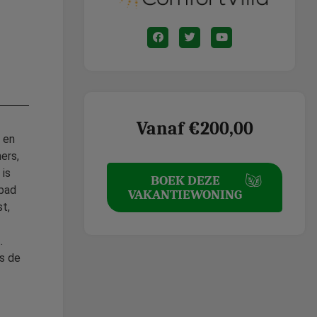
Vanaf €200,00
k en
ers,
 is
BOEK DEZE
mbad
VAKANTIEWONING
st,
.
ls de