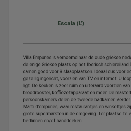
Escala (L')
Villa Empuries is vernoemd naar de oude griekse nederz
de enige Griekse plaats op het Iberisch schiereiland.D
samen goed voor 8 slaapplaatsen. Ideaal dus voor ee
gezellig ingericht, voorzien van TV en internet. U l
ligt. De keuken is zeer ruim en uiteraard voorzien v
broodrooster, koffiezetapparaat en meer. De master
persoonskamers delen de tweede badkamer. Verder zijn
Martí d’empuries, waar restaurantjes en winkeltjes zij
grote supermarkten in de omgeving. Ter plaatse te v
bedlinnen en/of handdoeken