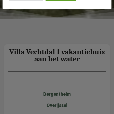
Villa Vechtdal 1 vakantiehuis
aan het water
Bergentheim
Overijssel