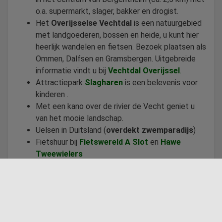
o.a. supermarkt, slager, bakker en drogist.
Het
Overijsselse Vechtdal
is een natuurgebied
met landgoederen, bossen en heide, u kunt hier
heerlijk wandelen en fietsen. Bezoek plaatsen als
Ommen, Dalfsen en Gramsbergen. Uitgebreide
informatie vindt u bij
Vechtdal Overijssel
.
Attractiepark
Slagharen
is een belevenis voor
kinderen .
Met een kano over de rivier de Vecht geniet u
van het mooie landschap.
Uelsen in Duitsland (
overdekt zwemparadijs
)
Fietshuur bij
Fietswereld A Slot
en
Hawe
Tweewielers
Wifi
Kinderen toegestaan